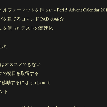
フォーマットを作った - Perl 5 Advent Calendar 2015
ーバを建てるコマンド PAD の紹介
ySQL を使ったテストの高速化
をした
NLY() はオススメできない
PI で日本の祝日を取得する
するには :go [count]
メント