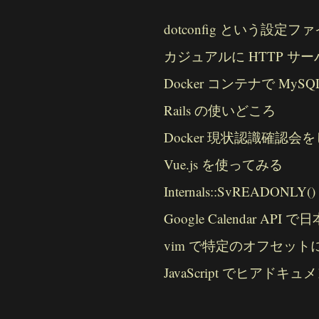
dotconfig という設定ファイル
カジュアルに HTTP サ
Docker コンテナで M
Rails の使いどころ
Docker 現状認識確認会
Vue.js を使ってみる
Internals::SvREADO
Google Calendar A
vim で特定のオフセットに移動
JavaScript でヒアドキュ