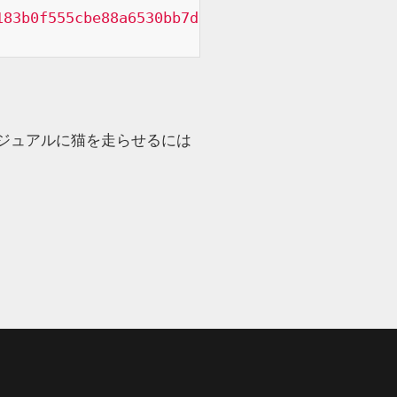
183b0f555cbe88a6530bb7da2eb607a62f75403/nyanc
ジュアルに猫を走らせるには