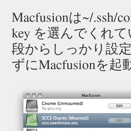
Macfusionは~/.ssh/
key を選んでく
段からしっかり設
ずにMacfusionを