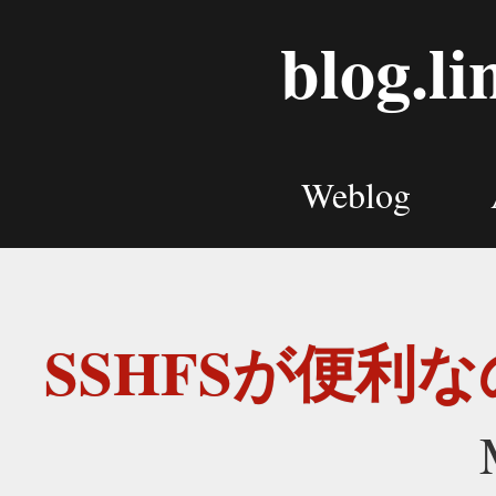
blog.l
Weblog
SSHFSが便利